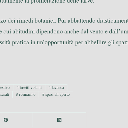
attamente la proliferazione delle larve.
izzo dei rimedi botanici. Pur abbattendo drasticamen
le cui abitudini dipendono anche dal vento e dall’umi
tà pratica in un’opportunità per abbellire gli spazi
estivo
#
insetti volanti
#
lavanda
turali
#
rosmarino
#
spazi all aperto