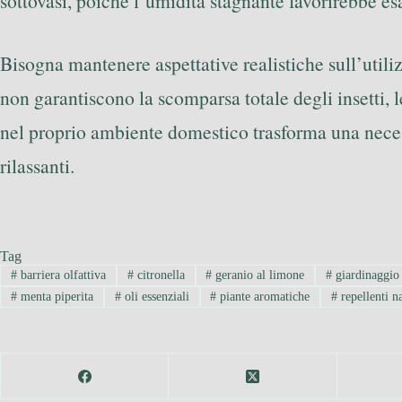
sottovasi, poiché l’umidità stagnante favorirebbe es
Bisogna mantenere aspettative realistiche sull’util
non garantiscono la scomparsa totale degli insetti, 
nel proprio ambiente domestico trasforma una necessi
rilassanti.
Tag
#
barriera olfattiva
#
citronella
#
geranio al limone
#
giardinaggio 
#
menta piperita
#
oli essenziali
#
piante aromatiche
#
repellenti na