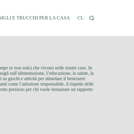
IGLI E TRUCCHI PER LA CASA
CUCINA E RICETTE
G
zampe (e non solo) che vivono nelle nostre case. In
igli sull’alimentazione, l’educazione, la salute, la
 su giochi e attività per stimolare il benessere
tanti come l’adozione responsabile, il rispetto delle
mento prezioso per chi vuole instaurare un rapporto