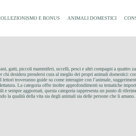
COLLEZIONISMO E BONUS
ANIMALI DOMESTICI
CONS
ani, gatti, piccoli mammiferi, uccelli, pesci e altri compagni a quattro 
 chi desidera prendersi cura al meglio dei propri animali domestici: cons
 I lettori troveranno guide su come interagire con l’animale, suggerimenti
oelettatura. La categoria offre inoltre approfondimenti su tematiche impor
ili e sempre aggiornati, questa categoria rappresenta un punto di riferi
o la qualità della vita sia degli animali sia delle persone che li amano.