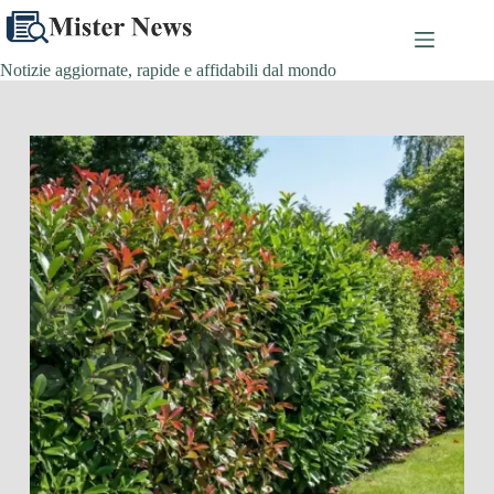
Salta
al
contenuto
Notizie aggiornate, rapide e affidabili dal mondo