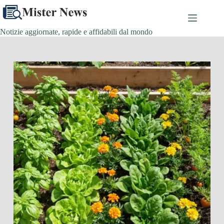
Salta
al
contenuto
Notizie aggiornate, rapide e affidabili dal mondo