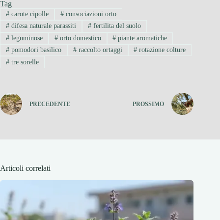
Tag
#
carote cipolle
#
consociazioni orto
#
difesa naturale parassiti
#
fertilita del suolo
#
leguminose
#
orto domestico
#
piante aromatiche
#
pomodori basilico
#
raccolto ortaggi
#
rotazione colture
#
tre sorelle
PRECEDENTE
PROSSIMO
Articoli correlati