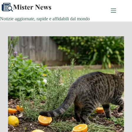
Salta
al
contenuto
Notizie aggiornate, rapide e affidabili dal mondo