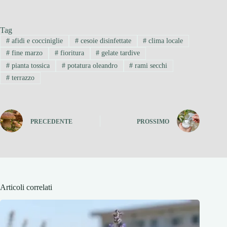
Tag
#
afidi e cocciniglie
#
cesoie disinfettate
#
clima locale
#
fine marzo
#
fioritura
#
gelate tardive
#
pianta tossica
#
potatura oleandro
#
rami secchi
#
terrazzo
PRECEDENTE
PROSSIMO
Articoli correlati