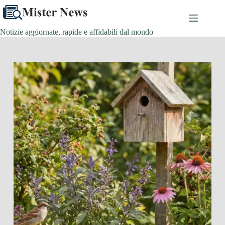
Salta
al
contenuto
Notizie aggiornate, rapide e affidabili dal mondo