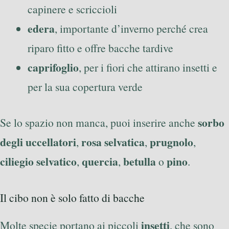
capinere e scriccioli
edera
, importante d’inverno perché crea
riparo fitto e offre bacche tardive
caprifoglio
, per i fiori che attirano insetti e
per la sua copertura verde
sorbo
Se lo spazio non manca, puoi inserire anche
degli uccellatori
rosa selvatica
prugnolo
,
,
,
ciliegio selvatico
quercia
betulla
pino
,
,
o
.
Il cibo non è solo fatto di bacche
insetti
Molte specie portano ai piccoli
, che sono