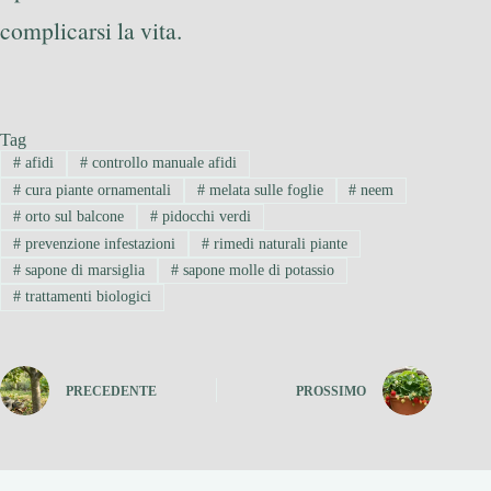
complicarsi la vita.
Tag
#
afidi
#
controllo manuale afidi
#
cura piante ornamentali
#
melata sulle foglie
#
neem
#
orto sul balcone
#
pidocchi verdi
#
prevenzione infestazioni
#
rimedi naturali piante
#
sapone di marsiglia
#
sapone molle di potassio
#
trattamenti biologici
PRECEDENTE
PROSSIMO