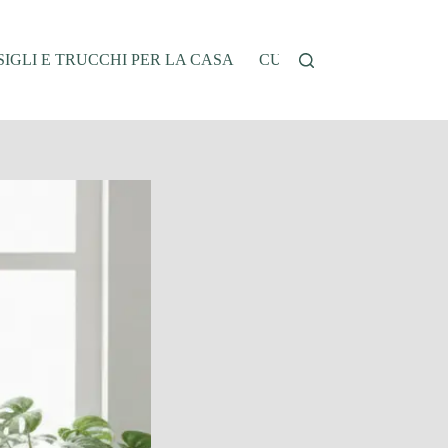
IGLI E TRUCCHI PER LA CASA
CUCINA E RICETTE
G