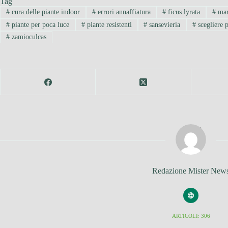
Tag
#
cura delle piante indoor
#
errori annaffiatura
#
ficus lyrata
#
mar
#
piante per poca luce
#
piante resistenti
#
sansevieria
#
scegliere p
#
zamioculcas
Redazione Mister New
ARTICOLI: 306