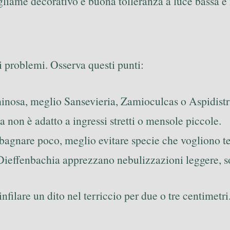
fogliame decorativo e buona tolleranza a luce bassa
i problemi. Osserva questi punti:
minosa, meglio Sansevieria, Zamioculcas o Aspidistr
ma non è adatto a ingressi stretti o mensole piccole.
 a bagnare poco, meglio evitare specie che vogliono
 Dieffenbachia apprezzano nebulizzazioni leggere, so
infilare un dito nel terriccio per due o tre centime