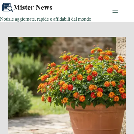
Salta
al
contenuto
Notizie aggiornate, rapide e affidabili dal mondo